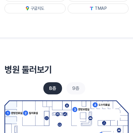
구글지도
TMAP
병원 둘러보기
8층
9층