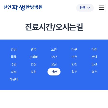
천안
진료시간/오시는길
추천 검색어
#초음파약침
#척추압박골절
강남
광주
노원
대구
대전
#교통사고후유증
#허리디스크
#목디스크
목동
보라매
부산
부천
분당
#추나요법
수원
안산
울산
인천
일산
잠실
창원
천안
청주
평촌
해운대