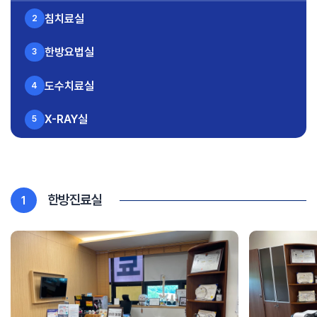
침치료실
2
한방요법실
3
도수치료실
4
X-RAY실
5
MRI실
6
한방진료실
1