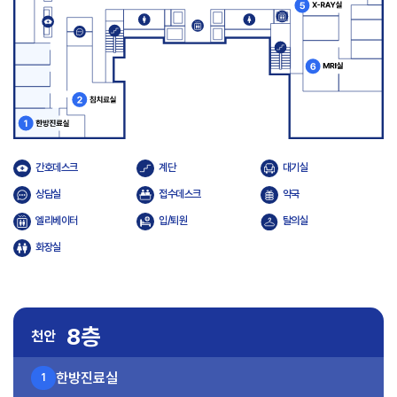
간호데스크
계단
대기실
상담실
접수데스크
약국
엘리베이터
입/퇴원
탈의실
화장실
8층
천안
한방진료실
1