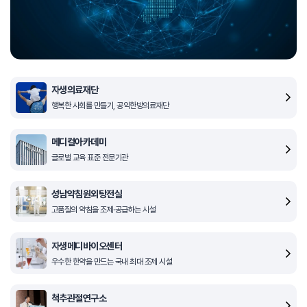
자생의료재단
행복한 사회를 만들기, 공익한방의료재단
메디컬아카데미
글로벌 교육 표준 전문기관
성남약침원외탕전실
고품질의 약침을 조제·공급하는 시설
자생메디바이오센터
우수한 한약을 만드는 국내 최대 조제 시설
척추관절연구소