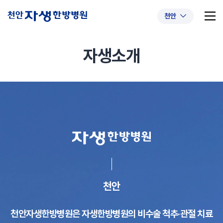
천안
자생소개
추천 검색어
#초음파약침
#척추압박골절
#교통사고후유증
#허리디스크
#목디스크
#추나요법
천안
천안자생한방병원은 자생한방병원의 비수술 척추·관절 치료