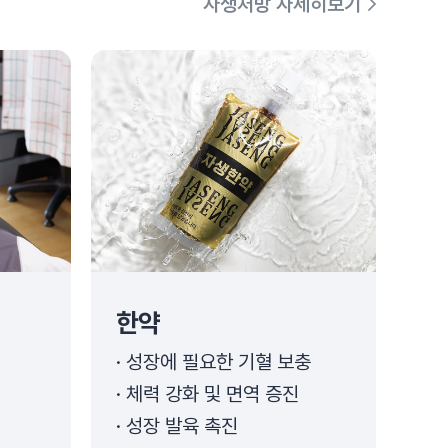
자생처방 자세히보기
한약
성장에 필요한 기혈 보충
체력 강화 및 면역 증진
성장 발육 촉진