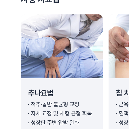
추나요법
침 
척추·골반 불균형 교정
근육
자세 교정 및 체형 균형 회복
혈액
성장판 주변 압박 완화
성장