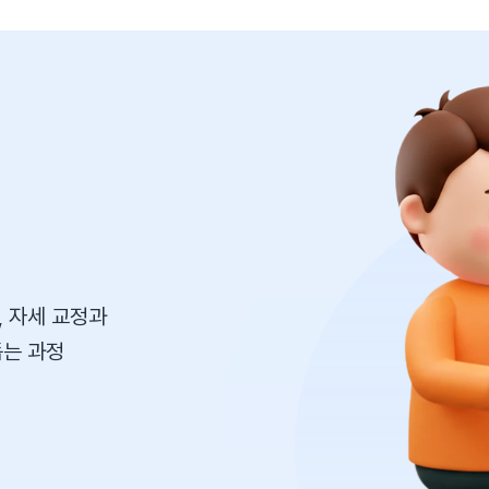
,
자세 교정과
돕는 과정