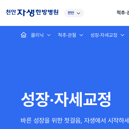
척추·
천안
대표
강남
광주
노원
대
클리닉
척추·관절
성장·자세교정
보라매
부산
부천
분당
수
척추·관절
예약·문의
자생한약
커뮤니티
병원소개
클리닉
치료법
허리
척추·관절
자생비수술치료
한약
치료사례
바로 예약
인사말
보약
자생소개
목
첩약건
전화 
증상
리얼
초음
인천
일산
잠실
창원
천
허리디스크
교통사고후유증
MRI 치료사례
목디스크
안면신
후기메
신경근회복술
자주묻는질문
한약배
도수
척추관협착증
척추압박골절
안면마비 치료사례
거북목증
기능성
후기인
퇴행성디스크
수술후재활
알레르
추천 검색어
#초음파
척추전방전위증
수술후통증증후군
뇌혈관
성장·자세교정
허리염좌
성장·자세교정
비만 
테니스
자생인 칭찬
건의
바른 성장을 위한 첫걸음, 자생에서 시작하세