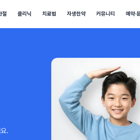
관절
클리닉
치료법
자생한약
커뮤니티
예약·
구
대전
목동
원
안산
울산
강보험
상담 예약
별
후기
파 약침
의료진 소개
턱
공지사항
신바로메틴
입원 상담
여성질환
진료시간/오시는길
추나요법
무릎
자생소식
진료비 안내
산재지정병원
신바로약침·봉침
어깨
건강정보
비급여진료비
고관절
자가테스트
신바로한약
제증
손·
안
청주
해운대
경마비
시지
턱관절장애
월경통
퇴행성관절염
오십견
고관절질환
허리 디스크
손목
송조회
치료·물리치료
MRI·X-ray
후군
 소화불량
터뷰
산전산후
석회화건염
목 디스크
족저
기 비염
갱년기증후군
무릎 질환
손목
약침
#척추압박골절
#교통사고후유증
#허리디스크
#목디스크
질환 후유증
비염
클리닉
허약증세
엘보·골프엘보
하기
자생TV보니
이벤트
요.