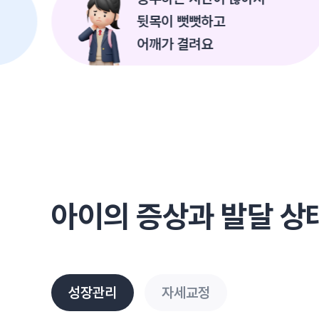
뒷목이 뻣뻣하고
어깨가 결려요
아이의 증상과 발달 상
성장관리
자세교정