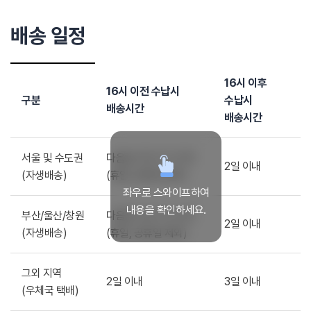
배송 일정
16시 이후
16시 이전 수납시
구분
수납시
배송시간
배송시간
서울 및 수도권
다음날 저녁 7시 이전
2일 이내
(자생배송)
(휴일, 공휴일 제외)
좌우로 스와이프하여
내용을 확인하세요.
부산/울산/창원
다음날 저녁 7시 이전
2일 이내
(자생배송)
(휴일, 공휴일 제외)
그외 지역
2일 이내
3일 이내
(우체국 택배)