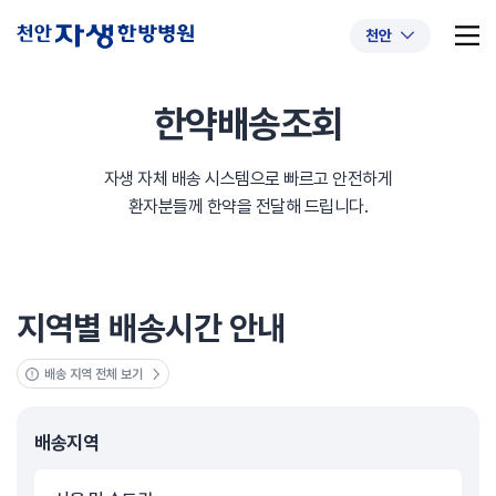
천안
한약배송조회
자생 자체 배송 시스템으로 빠르고 안전하게
추천 검색어
#초음파약침
#척추압박골절
환자분들께 한약을 전달해 드립니다.
#교통사고후유증
#허리디스크
#목디스크
#추나요법
지역별 배송시간 안내
배송 지역 전체 보기
배송지역