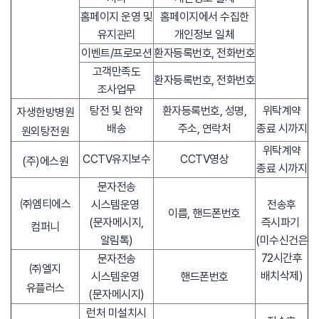
홈페이지 운영 및
홈페이지에서 수집한
유지관리
개인정보 일체
이벤트/프로모션
환자등록번호, 전화번호
고객만족도
환자등록번호, 전화번호
조사업무
탕전 및 한약
환자등록번호, 성명,
위탁계약
자생한방병원
배송
주소, 연락처
종료 시까지
원외탕전원
위탁계약
CCTV유지보수
CCTV영상
(주)에스원
종료 시까지
문자전송
㈜엠티에스
시스템운영
전송후
이름, 핸드폰번호
(문자메시지,
즉시파기
컴퍼니
알림톡)
(미수신건은
72시간후
문자전송
㈜엘지
배치삭제)
시스템운영
핸드폰번호
유플러스
(문자메시지)
런처 미설치시