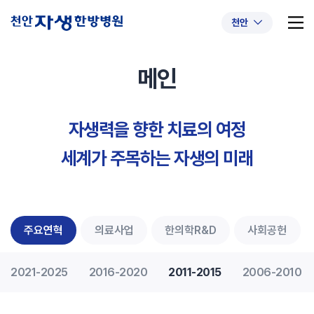
천안
메인
자생력을 향한 치료의 여정
추천 검색어
#초음파약침
#척추압박골절
세계가 주목하는 자생의 미래
#교통사고후유증
#허리디스크
#목디스크
#추나요법
주요연혁
의료사업
한의학R&D
사회공헌
2021-2025
2016-2020
2011-2015
2006-2010