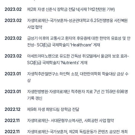
2023.02
제2회 자생 신준식 장학금 전달식(사재 1억2천만원 기부)
2023.02
자생의료재단-국가보훈처-성균관대학교 6.25전쟁영웅 사진복원
사업 협약
2023.02
급성기 이후의 교통사고 환자의 후유증에 대한 한약의 유효성 및 안
전성- SCI(E)급 국제학술지 'Healthcare' 게재
2023.02
아세트아미노펜으로 유도한 간독성 쥐모델에서 울금의 보호 효과-
SCI(E)급 국제학술지 'Nutrients' 게재
2023.01
자생척추관절연구소 하인혁 소장, 대한한의학회 학술대상 금상 수
상
2023.01
자생한방병원·자생의료재단 척추환자 치료 7년 간 159만 698명
기록 갱신
2022.12
제9회 자생 희망드림 장학금 전달
2022.11
자생의료재단- 서대문형무소역사관, 사회공헌 사업 협약
2022.11
자생의료재단-국가보훈처, 제2회 독립운동가 콘텐츠 공모전 개최