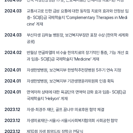
2024.03
전국 자생한방병원 17곳, 근로복지공단 산재지정 의료기관 지정
2024.03
교통사고로 인한 급성 요통에 대한 동작침 치료의 효과와 안정성 입
증- SCI(E)급 국제학술지 'Complementary Therapies in Medi
cine' 게재
2024.03
부산자생 김하늘 병원장, 보건복지부장관 표창 수상 (한의학 세계화
공로)
2024.02
반월상 연골파열의 비수술 한의치료의 장기적인 통증, 기능 개선 효
과 입증- SCI(E)급 국제학술지 'Medicine' 게재
2024.01
자생한방병원, 보건복지부 한방척추전문병원 5주기 연속 지정
2024.01
자생한방병원, 보건복지부 기관생명윤리위원회 인증 획득
2024.01
면역저하 상태에 대한 육공단의 면역력 강화 효과 입증- SCI(E)급
국제학술지 'Heliyon' 게재
2023.12
자생-최경주 재단, 골프 꿈나무 의료후원 협약 체결
2023.12
자생의료재단-서울시-서울시사회복지협의회 사회공헌 협약
2023.12
제10회 자생 희망드림 장학금 전달식