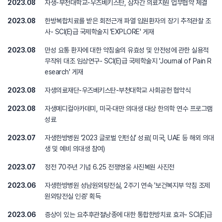
2023.08
자생-부천대학교-우즈베키스탄, 삼자간 의료지원 업무협약 체결
2023.08
한방복합치료를 받은 회전근개 파열 입원환자의 장기 추적관찰 조
사- SCI(E)급 국제학술지 'EXPLORE' 게재
2023.08
만성 요통 환자에 대한 약침술의 유효성 및 안전성에 관한 실용적
무작위 대조 임상연구- SCI(E)급 국제학술지 'Journal of Pain R
esearch' 게재
2023.08
자생의료재단-우즈베키스탄-부천대학교 사회공헌 협약식
2023.08
자생메디컬아카데미, 미국·대만 의대생 대상 한의학 연수 프로그램
성료
2023.07
자생한방병원 ‘2023 글로벌 인턴십’ 성료( 미국, UAE 등 해외 의대
생 및 예비 의대생 참여)
2023.07
정전 70주년 기념 6.25 전쟁영웅 사진복원 사진전
2023.06
자생한방병원 성남원외탕전실, 2주기 연속 '보건복지부 약침 조제
원외탕전실 인증' 획득
2023.06
증상이 있는 요추후관절낭종에 대한 통합한방치료 효과- SCI(E)급