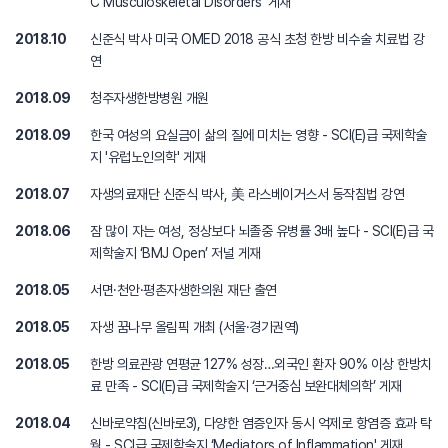
C Musculoskeletal Disorders' 게재
2018.10
신준식 박사 미국 OMED 2018 공식 초청 한방 비수술 치료법 강
연
2018.09
청주자생한방병원 개원
2018.09
한국 여성의 요실금이 삶의 질에 미치는 영향 - SCI(E)급 국제학술
지 '유럽노인의학' 게재
2018.07
자생의료재단 신준식 박사, 美 라스베이거스서 동작침법 강연
2018.06
잠 많이 자는 여성, 정상보다 뇌졸중 유병률 3배 높다 - SCI(E)급 국
제학술지 ‘BMJ Open’ 저널 게재
2018.05
서면·천안·평촌자생한의원 재단 출연
2018.05
자생 꿈나무 올림픽 개최 (서울·경기권역)
2018.05
한방 의료관광 연평균 127% 성장…외국인 환자 90% 이상 한방치
료 만족 - SCI(E)급 국제학술지 ‘근거중심 보완대체의학’ 게재
2018.04
신바로약침(신바로3), 다양한 염증인자 동시 억제로 항염증 효과 탁
월 - SCI급 국제학술지 ‘Mediators of Inflammation' 게재