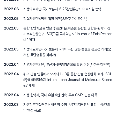
2022.06
자생의료재단-국가보훈처, 6.25참전유공자 의료지원 협약
2022.05
잠실자생한방병원 확장 이전(송파구 가든파이브)
2022.05
통합 한방치료를 받은 후종인대골화증을 동반한 경항통 환자의 장
기추적관찰연구- SCI(E)급 국제학술지 'Journal of Pain Resear
ch' 게재
2022.05
자생의료재단-국가보훈처, 제1회 독립 영웅 콘텐츠 공모전 개최(숨
겨진 독립영웅을 찾아서)
2022.04
서면자생한의원, 부산자생한방병원으로 확장 이전(사하구 하단역)
2022.04
쥐의 관절 연골에서 모과의 IL-1β를 통한 관절 손상완화 효과- SCI
(E)급 국제학술지 'International Journal of Molecular Scienc
es' 게재
2022.04
자생 한약재, 국내 유일 4년 연속 '우수 GMP' 인증 획득
2022.03
자생척추관절연구소 하인혁 소장, 보건복지부장관 표창 수상(한의
약 발전 공로)