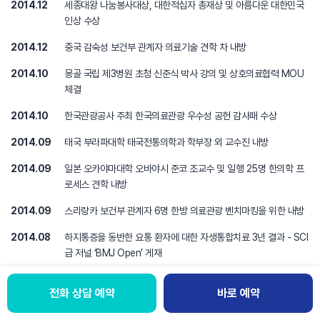
2014.12
세종대왕 나눔봉사대상, 대한적십자 총재상 및 아름다운 대한민국
인상 수상
2014.12
중국 감숙성 보건부 관계자 의료기술 견학 차 내방
2014.10
몽골 국립 제3병원 초청 신준식 박사 강의 및 상호의료협력 MOU
체결
2014.10
한국관광공사 주최 한국의료관광 우수성 공헌 감사패 수상
2014.09
태국 부라파대학 태국전통의학과 학부장 외 교수진 내방
2014.09
일본 오카야마대학 오바야시 준코 조교수 및 일행 25명 한의학 프
로세스 견학 내방
2014.09
스리랑카 보건부 관계자 6명 한방 의료관광 벤치마킹을 위한 내방
2014.08
하지통증을 동반한 요통 환자에 대한 자생통합치료 3년 결과 - SCI
급 저널 ‘BMJ Open’ 게재
2014.08
국제전통대체의학 - 자생척추관절연구소 '생간환의 손상치료효과'
전화 상담 예약
바로 예약
연구결과 발표