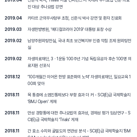
2019.04
신준식 박사, 'FIMM 서울 컨퍼런스'서 국내외 수기요법 전문 의료
진 대상 추나요법 강연
2019.04
카타르 군의무사령부 초청, 신준식 박사 강연 및 환자 진료회
2019.03
자생한방병원, '메디컬코리아 2019' 대통령 표창 수상
2019.02
남양주원외탕전실, 국내 최초 보건복지부 인증 약침 조제 원외탕전
실
2019.02
자생의료재단, 3ㆍ1운동 100주년 기념 독립유공자 후손 100명 의
료지원 선포식
2018.12
‘100개월간 이어온 한방 표준화의 노력’ 자생의료재단, 일요교육 1
00회 맞아
2018.11
목 통증에 소염진통제보다 부항 효과 더 커 - SCI(E)급 국제학술지
‘BMJ Open' 게재
2018.11
만성 경항통에 대한 추나요법의 효과성, 경제성 평가 임상연구 - S
CI(E)급 국제학술지 'Trials' 게재
2018.11
간 효소 수치와 골밀도의 연관성 분석 - SCI(E)급 국제학술지 'BM