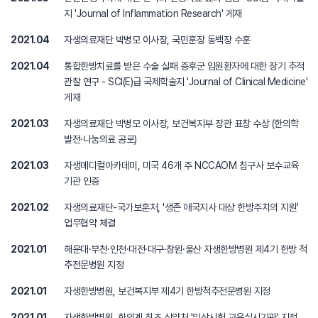
지 'Journal of Inflammation Research' 게재
2021.04
자생의료재단 박병모 이사장, 국민훈장 동백장 수훈
2021.04
통합한방치료를 받은 수술 실패 증후군 입원환자에 대한 장기 추적
관찰 연구 - SCI(E)급 국제학술지 'Journal of Clinical Medicine'
게재
2021.03
자생의료재단 박병모 이사장, 보건복지부 장관 표창 수상 (한의학
발전·나눔의료 공로)
2021.03
자생메디컬아카데미, 미국 46개 주 NCCAOM 침구사 보수교육
기관 인증
2021.02
자생의료재단-국가보훈처, '생존 애국지사 대상 한방주치의 지원'
업무협약 체결
2021.01
해운대·부천·인천·대전·대구·창원·울산 자생한방병원 제4기 한방 척
추전문병원 지정
2021.01
자생한방병원, 보건복지부 제4기 한방척추전문병원 지정
2021.01
자생한방병원, 한의계 최초 식약처 '임상시험 교육실시기관' 지정