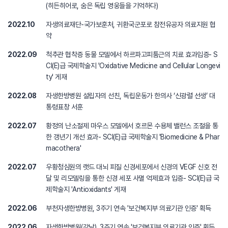
(히든히어로, 숨은 독립 영웅들을 기억하다)
2022.10
자생의료재단-국가보훈처, 귀환국군포로 참전유공자 의료지원 협
약
2022.09
척추관 협착증 동물 모델에서 하르파고피툼근의 치료 효과입증- S
CI(E)급 국제학술지 'Oxidative Medicine and Cellular Longevi
ty' 게재
2022.08
자생한방병원 설립자의 선친, 독립운동가 한의사 ‘신광렬 선생’ 대
통령표창 서훈
2022.07
황정의 난소절제 마우스 모델에서 호르몬 수용체 밸런스 조절을 통
한 갱년기 개선 효과- SCI(E)급 국제학술지 'Biomedicine & Phar
macothera'
2022.07
우황청심원의 랫드 대뇌 피질 신경세포에서 신경의 VEGF 신호 전
달 및 리모델링을 통한 신경 세포 사멸 억제효과 입증- SCI(E)급 국
제학술지 'Antioxidants' 게재
2022.06
부천자생한방병원, 3주기 연속 '보건복지부 의료기관 인증' 획득
2022.06
자생한방병원(강남), 3주기 연속 '보건복지부 의료기관 인증' 획득