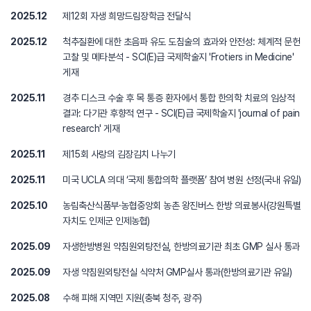
2025.12
제12회 자생 희망드림장학금 전달식
2025.12
척추질환에 대한 초음파 유도 도침술의 효과와 안전성: 체계적 문헌
고찰 및 메타분석 - SCI(E)급 국제학술지 'Frotiers in Medicine'
게재
2025.11
경추 디스크 수술 후 목 통증 환자에서 통합 한의학 치료의 임상적
결과: 다기관 후향적 연구 - SCI(E)급 국제학술지 'journal of pain
research' 게재
2025.11
제15회 사랑의 김장김치 나누기
2025.11
미국 UCLA 의대 ‘국제 통합의학 플랫폼’ 참여 병원 선정(국내 유일)
2025.10
농림축산식품부·농협중앙회 농촌 왕진버스 한방 의료봉사(강원특별
자치도 인제군 인제농협)
2025.09
자생한방병원 약침원외탕전실, 한방의료기관 최초 GMP 실사 통과
2025.09
자생 약침원외탕전실 식약처 GMP실사 통과(한방의료기관 유일)
2025.08
수해 피해 지역민 지원(충북 청주, 광주)