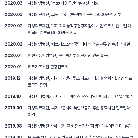
2020.03
자생한방병원, ‘코로나19 국민안심병원’ 지정
2020.03
자생의료재단, 코로나19 극복 위해 대구시 5000만원 기부
2020.02
자생의료재단, 2020 ‘아동척추건강지킴이 사업’으로 부천·부산에
임직원 기부금 6000만원 기탁
2020.02
자생한방병원, 키르기스스탄 국립의대와 학술교류 업무협약 체결
2020.01
인천자생한방병원, 보건복지부 의료기관 인증 획득
2020.01
키르기즈스탄 출장진료회
2019.12
자생한방병원, 러시아ㆍ벨라루스 의료진 대상 한의학 임상 연수 프
로그램 진행
2019.10
자생메디컬아카데미-미국 아칸소 오스테오페틱 의과대학 업무협약
2019.09
자생의료재단, 국가보훈처와 독립유공자 후손 장학사업 업무협약
체결
2019.08
자생한방병원 산하 국제 교육 전문기관 ‘자생메디컬아카데미’ 설립
2019.08
목 통증 환자, 침치료 받으면 2년 내 경추수술률 60% 감소 논문 발