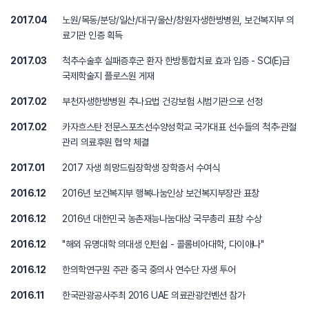
2017.04
노원/목동/분당/일산/대구/울산/창원자생한방병원, 보건복지부 의
료기관 인증 획득
2017.03
척추수술후 실패증후군 환자 한방통합치료 효과 입증 - SCI(E)급
국제학술지 플로스원 게재
2017.02
부천자생한방병원 추나요법 건강보험 시범기관으로 선정
2017.02
카자흐스탄 전문스포츠선수양성학교 국가대표 선수들의 척추·관절
관리 의료후원 협약 체결
2017.01
2017 자생 희망드림장학생 장학증서 수여식
2016.12
2016년 보건복지부 행복나눔인상 보건복지부장관 표창
2016.12
2016년 대한민국 농촌재능나눔대상 국무총리 표창 수상
2016.12
"해외 유명대학 의대생 인턴쉽 - 콜롬비아대학, 다이애나"
2016.12
한의학연구원 주관 중국 중의사 연수단 자생 투어
2016.11
한국관광공사주최 2016 UAE 의료관광컨벤션 참가