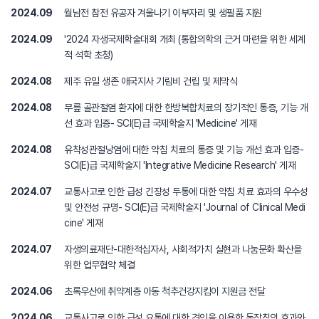
2024.09
월남전 참전 유공자 겨울나기 이부자리 및 생필품 지원
2024.09
'2024 자생국제학술대회 개최 (통합의학의 근거 마련을 위한 세계
적 석학 초청)
2024.08
제주 유일 생존 애국지사 기림비 건립 및 제막식
2024.08
무릎 골관절염 환자에 대한 한방복합치료의 장기적인 통증, 기능 개
선 효과 입증- SCI(E)급 국제학술지 'Medicine' 게재
2024.08
유착성관절낭염에 대한 약침 치료의 통증 및 기능 개선 효과 입증-
SCI(E)급 국제학술지 'Integrative Medicine Research' 게재
2024.07
교통사고로 인한 급성 긴장성 두통에 대한 약침 치료 효과의 우수성
및 안전성 규명- SCI(E)급 국제학술지 'Journal of Clinical Medi
cine' 게재
2024.07
자생의료재단-대한적십자사, 사회적가치 실현과 나눔문화 확산을
위한 업무협약 체결
2024.06
초록우산에 취약계층 아동 척추건강지킴이 지원금 전달
2024.06
교통사고로 인한 급성 요통에 대한 견인을 이용한 동작침의 효과와