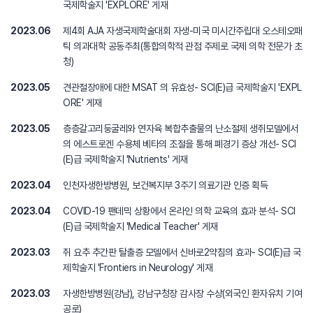
국제학술지 'EXPLORE' 게재
2023.06
제4회 AJA 자생국제학술대회 자생-미국 미시간주립대 오스테오패
틱 의과대학 공동주최(통합의학적 관점 주제로 국제 의학 전문가 초
청)
2023.05
견관절장애에 대한 MSAT 의 유효성- SCI(E)급 국제학술지 'EXPL
ORE' 게재
2023.05
층층갈고리둥굴레와 연자육 복합추출물의 난소절제 생쥐모델에서
의 에스트로겐 수용체 베타의 조절을 통해 폐경기 증상 개선- SCI
(E)급 국제학술지 'Nutrients' 게재
2023.04
인천자생한방병원, 보건복지부 3주기 의료기관 인증 획득
2023.04
COVID-19 팬데믹 상황에서 온라인 의학 교육의 효과 분석- SCI
(E)급 국제학술지 'Medical Teacher' 게재
2023.03
쥐 요추 추간판 탈출증 모델에서 신바로2약침의 효과- SCI(E)급 국
제학술지 'Frontiers in Neurology' 게재
2023.03
자생한방병원(강남), 강남구청장 감사장 수상(외국인 환자유치 기여
공로)