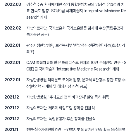
2022.03
경추척수증 환자에 대한 장기 통합한방치료의 임상적 유효성과 치
료 만족도 입증- SCI(E)급 국제학술지 'Integrative Medicine Re
search' 게재
2022.02
자생의료재단, 국가보훈처 국가보훈활동 감사패 수상(독립유공자
복지증진 공로)
2022.01
광주자생한방병원, 보건복지부 ‘한방척추 전문병원’ 지정(호남지역
최초)
2022.01
CAM 통합치료를 받은 허리디스크 환자의 10년 추적관찰 연구 - S
CI(E)급 국제학술지 'Integrative Medicine Research' 게재
2022.01
자생한방병원 라이문트 로이어 원장, 문화체육관광부 장관 표창 수
상(한의학 세계화 및 해외시장 개척 공로)
2021.12
자생한방병원, '추나요법 전후 비교장치' 발명 특허 취득
2021.12
자생의료재단, 제8회 희망드림 장학금 전달식
2021.12
자생의료재단, 독립유공자 후손 장학금 전달식
2021.11
천안·청주자생한방병원, 보건복지부 의료기관 인증 획득 (충청지역