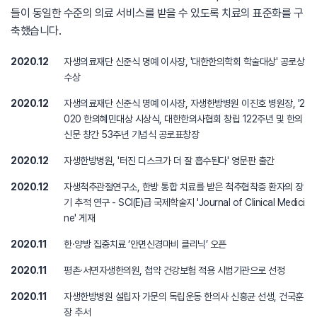
들이 동일한 수준의 의료 서비스를 받을 수 있도록 치료의 표준화를 구
축했습니다.
2020.12
자생의료재단 신준식 명예 이사장, '대한한의학회 학술대상' 공로상
수상
2020.12
자생의료재단 신준식 명예 이사장, 자생한방병원 이진호 병원장, '2
020 한의혜민대상 시상식, 대한한의사협회 창립 122주년 및 한의
신문 창간 53주년 기념식 공로표창장
2020.12
자생한방병원, '터진 디스크가 더 잘 흡수된다' 영문판 출간
2020.12
자생척추관절연구소, 한방 통합 치료를 받은 척추협착증 환자의 장
기 추적 연구 - SCI(E)급 국제학술지 'Journal of Clinical Medici
ne' 게재
2020.11
한·양방 집중치료 ‘안면신경마비 클리닉’ 오픈
2020.11
평촌·서면자생한의원, 첩약 건강보험 적용 시범기관으로 선정
2020.11
자생한방병원 설립자 가문의 독립운동 한의사 신홍균 선생, 건국훈
장 추서