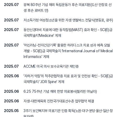
2025.07
광복 80주년 기념 해외 독립운동가 후손 의료지원(도산 안창호 선
생 후손 로버트 안)
2025.07
저소득가정 여성청소년을 위한 자생 엔젤박스 전달식(영등포, 광주)
2025.07
동안신경마비 치료에 대한 동작침법(MAST) 효과 확인 - SCI(E)급
국제학술지'Medicine' 게재
2025.07
'머신러닝-전자건강기록' 활용한 허리디스크 치료 성과 예측 모델
개발 - SCI(E)급 국제학술지 'International Journal of Medical
Informatics' 게재
2025.07
ACCME 미국 의사 보수교육기관 재인증
2025.06
'자하거 약침'의 척추관협착증 치료 효과 및 안전성 확인 - SCI(E)급
국제학술지 'JOR Spine' 게재
2025.06
6.25 75주년 기념 해외 한방 의료봉사(필리핀 마닐라)
2025.06
자생-대한체육회 진천국가대표선수촌 업무협약 체결
2025.05
3주기 보건복지부 의료기관 인증 획득(노원·대구·분당·울산·일산·창
원자생)