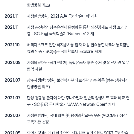
한방병원 최초)
2021.11
자생한방병원, '2021 AJA 국제학술대회' 개최
2021.11
자생 공진단의 장수유전자 활성화를 통한 뇌신경세포 재생 효과 입
증 - SCI(E)급 국제학술지 'Nutrients' 게재
2021.10
허리디스크로 인한 하지방사통 환자 대상 한의통합치료와 동작침법
효과 입증 - SCI(E)급 국제학술지 'Explore' 게재
2021.08
자생의료재단-국가보훈처, 독립유공자 후손 주거 및 의료지원 업무
협약 체결
2021.07
광주자생한방병원, 보건복지부 의료기관 인증 획득 (광주·전남지역
한방병원 최초)
2021.07
만성 경항통 환자에 대한 추나요법과 일반적 양방치료 효과 비교 연
구 - SCI(E)급 국제학술지 'JAMA Network Open' 게재
2021.07
자생한방병원, 국내 최초 美 평생의학교육인증원(ACCME) '정식'
교육기관 선정
2021.05
안면신경마비에 대한 한약의 신경치료 효과 입증- SCI급 국제학술