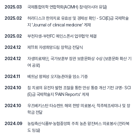
2025.03
국제통합의학 연합학회(ACIMH) 참석(아시아 유일)
2025.02
허리디스크 한의치료 유효성 및 경제성 확인 - SCI(E)급 국제학술
지 'Journal of clinical medicine' 게재
2025.02
부천자생-부천FC 메인스폰서 업무협약 체결
2024.12
제11회 자생희망드림 장학금 전달식
2024.12
자생의료재단, 국가보훈부 장관 보훈문화상 수상 (보훈문화 확산 기
여 공로)
2024.11
베트남 꽝찌성 오지농촌마을 암소 기증
2024.10
침 치료의 유전자 발현 조절을 통한 만성 통증 개선 기전 규명- SCI
(E)급 국제학술지 'PAIN Reports' 게재
2024.10
우즈베키스탄 타슈켄트 해외 한방 의료봉사, 척추체조세미나 및 장
학금 전달
2024.09
농림축산식품부·농협중앙회 주최 농촌 왕진버스 의료봉사 (전라북
도 임실)