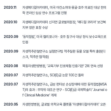
2020.11
자생메디컬아카데미, 미국 아칸소의대·몽골·호주 의료진 대상 한의
학 온라인 임상 연수 프로그램 진행
2020.10
자생메디컬아카데미 신지연 글로벌위원장, ‘메디컬 코리아’ 보건복
지부 장관 표창 수상
2020.09
‘동작침법’, 미국 캘리포니아 · 호주 침구사 대상 정식 보수교육으로
인증
2020.09
자생척추관절연구소 실험연구팀 척추질환 동물 모델 특허 출원(디
스크, 척추관 협착증)
2020.08
목동자생한방병원, ‘교육기부 진로체험 인증기관’ 2회 연속 선정
2020.07
자생척추관절연구소, SCI(E)급 논문 100건 돌파
2020.07
자생척추관절연구소, 급성 편타성 손상장애에 대한 동작침법(MSA
T)의 효과 : 무작위 대조군 연구 - SCI(E)급 국제학술지 'Journal o
f Clinical Medicine' 게재
2020.05
자생한방병원, 글로벌 의학교육 플랫폼 ‘자생메디컬아카데미’ 오픈