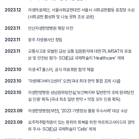
2023.12
자생의료재단, 서울사회공헌대전 서울시 사회공헌활동 표창장 수상
(사회공헌 활성화 및 나눔 문화 조성 공로)
2023.11
안산자생한방병원 확장 이전
2023.11
광주 자생봉사단 창립
2023.11
교통사고로 유발된 급성 요통 입원환자에 대한 PL-MSAT의 유효
성 및 안전성 평가- SCI(E)급 국제학술지 'Healthcare' 게재
2023.10
자생-KT롤스터, 공식 의료후원 협약 체결
2023.10
‘자생메디바이오센터’ 오픈(국내 최대 한약 통합 조제 시설)
2023.10
자생한방병원 성남원외탕전실,'보건복지부 일반한약 조제 원외탕전
실 인증' 획득 (국내 최초 일반 한약 + 약침 모두 인증 획득)
2023.09
자생한방병원(부천), ‘2023 가명정보 활용 우수사례’ 대상 수상
2023.09
요추척추협착증이 있는 흰쥐의 회복을 위한 하르파고사이드의 경막
외 주사- SCI(E)급 국제학술지 'Cells' 게재