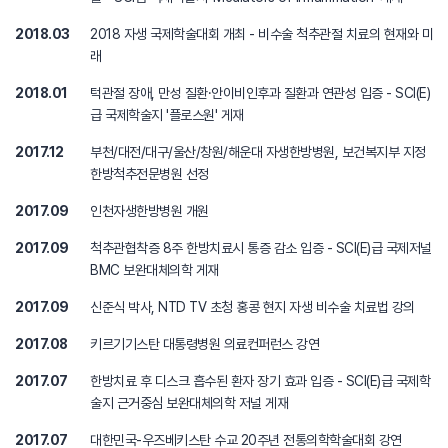
2018.03
2018 자생 국제학술대회 개최 - 비수술 척추관절 치료의 현재와 미
래
2018.01
턱관절 장애, 만성 질환·안이비인후과 질환과 연관성 입증 - SCI(E)
급 국제학술지 '플로스원' 게재
2017.12
부천/대전/대구/울산/창원/해운대 자생한방병원, 보건복지부 지정
한방척추전문병원 선정
2017.09
인천자생한방병원 개원
2017.09
척추관협착증 8주 한방치료시 통증 감소 입증 - SCI(E)급 국제저널
BMC 보완대체의학 게재
2017.09
신준식 박사, NTD TV 초청 홍콩 현지 자생 비수술 치료법 강의
2017.08
키르기기스탄 대통령병원 의료컨퍼런스 강연
2017.07
한방치료 후 디스크 흡수된 환자 장기 효과 입증 - SCI(E)급 국제학
술지 근거중심 보완대체의학 저널 게재
2017.07
대한민국-우즈베키스탄 수교 20주년 전통의학학술대회 강연